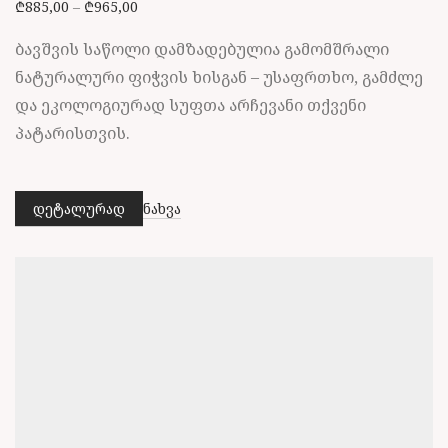
Price range: ₾885,00 through ₾965,00
₾
885,00
–
₾
965,00
ბავშვის საწოლი დამზადებულია გამომშრალი
ნატურალური ფიჭვის ხისგან – უსაფრთხო, გამძლე
და ეკოლოგიურად სუფთა არჩევანი თქვენი
პატარისთვის.
დეტალურად
ნახვა
This
product
has
multiple
variants.
The
options
may
be