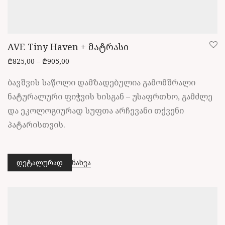
AVE Tiny Haven + მატრასი
Price range: ₾825,00 through ₾905,00
₾
825,00
–
₾
905,00
ბავშვის საწოლი დამზადებულია გამომშრალი
ნატურალური ფიჭვის ხისგან – უსაფრთხო, გამძლე
და ეკოლოგიურად სუფთა არჩევანი თქვენი
პატარისთვის.
დეტალურად
ნახვა
This
product
has
multiple
variants.