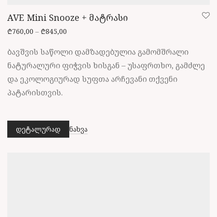
AVE Mini Snooze + მატრასი
Price range: ₾760,00 through ₾845,00
₾
760,00
–
₾
845,00
ბავშვის საწოლი დამზადებულია გამომშრალი
ნატურალური ფიჭვის ხისგან – უსაფრთხო, გამძლე
და ეკოლოგიურად სუფთა არჩევანი თქვენი
პატარისთვის.
დეტალურად
ნახვა
This
product
has
multiple
variants.
The
options