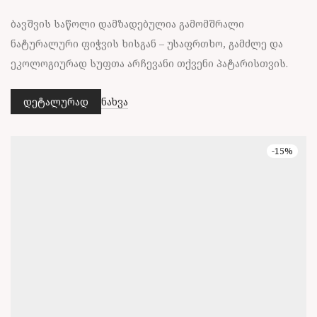
ბავშვის საწოლი დამზადებულია გამომშრალი
ნატურალური ფიჭვის ხისგან – უსაფრთხო, გამძლე და
ეკოლოგიურად სუფთა არჩევანი თქვენი პატარისთვის.
დეტალურად
ნახვა
This
product
has
-
15
%
multiple
variants.
The
options
may
be
chosen
on