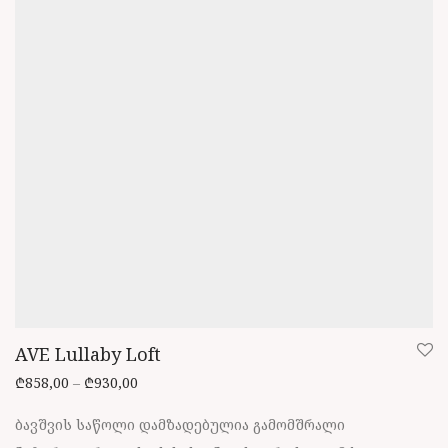
chosen
on
the
product
page
AVE Lullaby Loft
Price range: ₾858,00 through ₾930,00
₾
858,00
–
₾
930,00
ბავშვის საწოლი დამზადებულია გამომშრალი