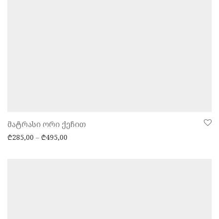
მატრასი ორი ქეჩით
Price range: ₾285,00 through ₾495,00
₾
285,00
–
₾
495,00