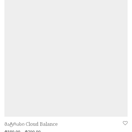
მატრასი Cloud Balance
Price range: ₾380,00 through ₾700,00
₾
380,00
–
₾
700,00