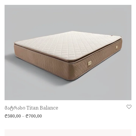
მატრასი Titan Balance
Price range: ₾380,00 through ₾700,00
₾
380,00
–
₾
700,00